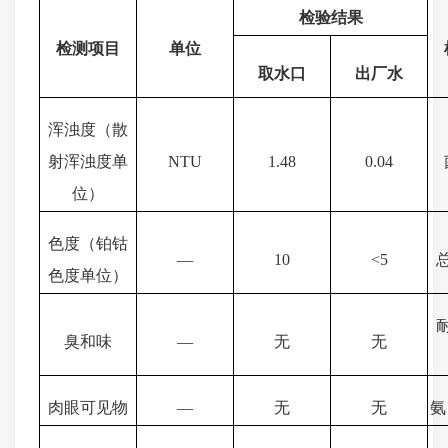
检验结果
检测项目
单位
取水口
出厂水
浑浊度（散
射浑浊度单
NTU
1.48
0.04
位）
色度（铂钴
—
10
<5
色度单位）
臭和味
—
无
无
肉眼可见物
—
无
无
氨