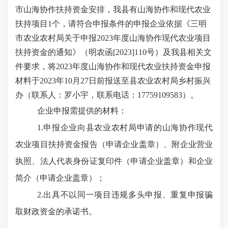
市山海协作扶持资金安排，我县有山海协作和现代农业
扶持项目
1个，请符合申报条件的申报企业依据《三明
市农业农村局关于
申报
202
3
年度山海协作
现代农业项目
扶持资金的通知》（明农函
[202
3
]
110
号）及我县相关文
件要求，将
202
3
年度山海协作和现代农业扶持资金申报
材料于
202
3
年
1
0
月
2
7日前报送至县农业农村局
乡村振兴
办
（联系人：
罗小宇
，联系电话：
17759109583
）。
企业申报需提供的材料：
1.申报企业向县农业农村局申请的山海协作现代
农业项目扶持资金报告
（申请企业盖章）
、附企业营业
执照、法人代表身份证复印件
（申请企业盖章）
和企业
简介
（申请企业盖章）
；
2
.出具不以同一项目违规多头申报、重复申报骗
取财政资金的承诺书。