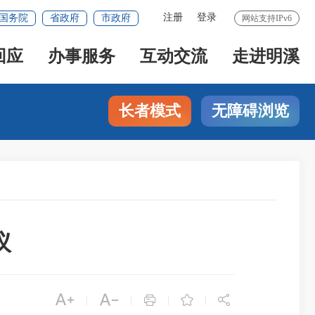
注册
登录
国务院
省政府
市政府
网站支持IPv6
回应
办事服务
互动交流
走进明溪
长者模式
无障碍浏览
议





|
|
|
|