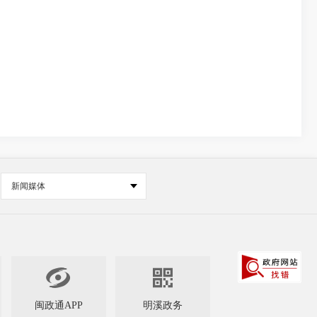
新闻媒体


闽政通APP
明溪政务