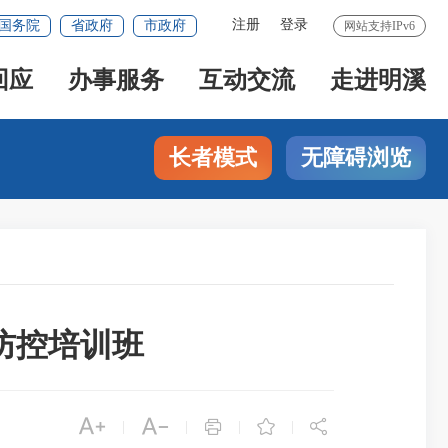
注册
登录
国务院
省政府
市政府
网站支持IPv6
回应
办事服务
互动交流
走进明溪
长者模式
无障碍浏览
防控培训班





|
|
|
|