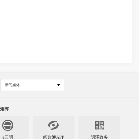
新闻媒体
矩阵


e三明
闽政通APP
明溪政务