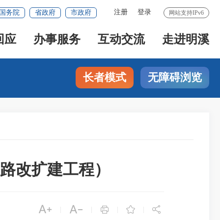
注册
登录
国务院
省政府
市政府
网站支持IPv6
回应
办事服务
互动交流
走进明溪
长者模式
无障碍浏览
路改扩建工程）





|
|
|
|