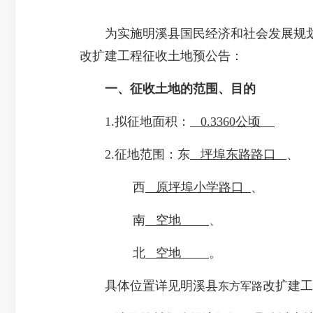
为实施明溪县国民经济和社会发展规划
改扩建工程征收土地预公告：
一、征收土地的范围、目的
1.拟征地面积：
0.3360公顷
2.征地范围：东
坪埠东路路口
、
西
原坪埠小学路口
、
南
空地
、
北
空地
。
具体位置详见明溪县
改扩建工
东方军路