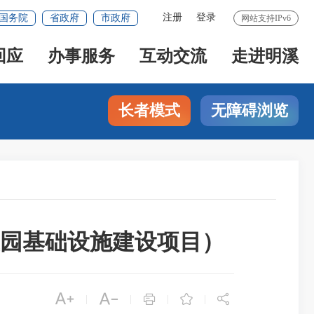
注册
登录
国务院
省政府
市政府
网站支持IPv6
回应
办事服务
互动交流
走进明溪
长者模式
无障碍浏览
园基础设施建设项目）





|
|
|
|