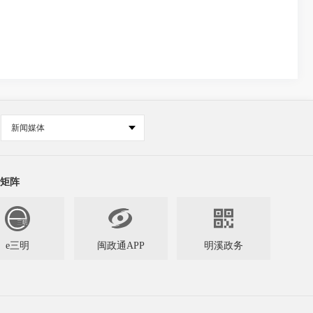
新闻媒体
矩阵


e三明
闽政通APP
明溪政务