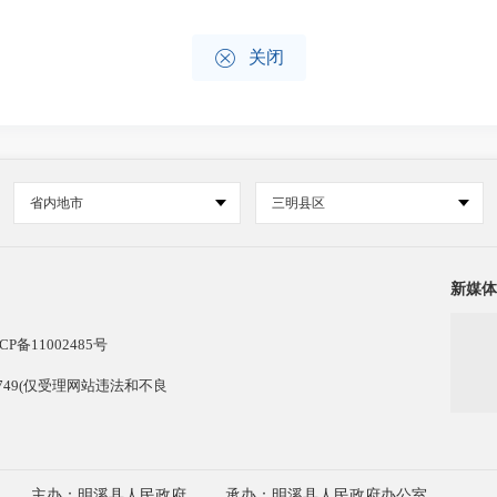

关闭
省内地市
三明县区
新媒体
CP备11002485号
13749(仅受理网站违法和不良
主办：明溪县人民政府
承办：明溪县人民政府办公室