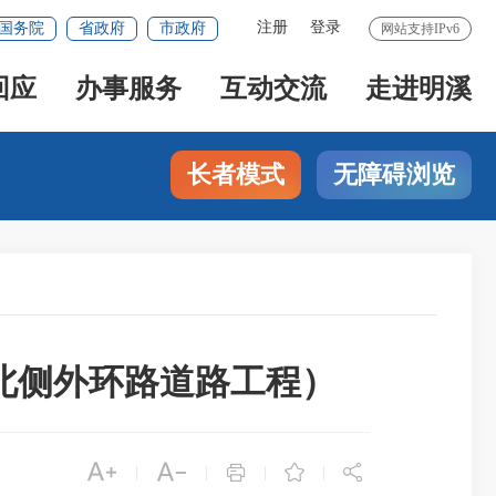
注册
登录
国务院
省政府
市政府
网站支持IPv6
回应
办事服务
互动交流
走进明溪
长者模式
无障碍浏览
北侧外环路道路工程）





|
|
|
|