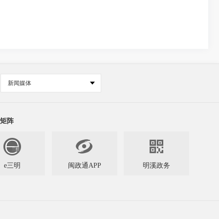
新闻媒体
矩阵


e三明
闽政通APP
明溪政务