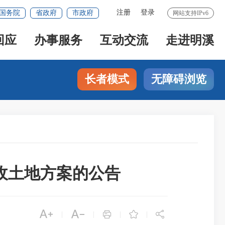
注册
登录
国务院
省政府
市政府
网站支持IPv6
回应
办事服务
互动交流
走进明溪
长者模式
无障碍浏览
征收土地方案的公告





|
|
|
|