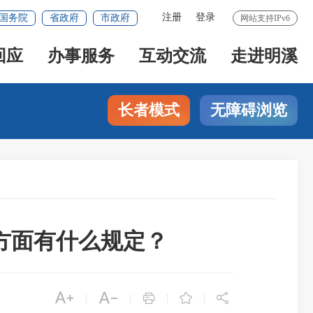
注册
登录
国务院
省政府
市政府
网站支持IPv6
回应
办事服务
互动交流
走进明溪
长者模式
无障碍浏览
方面有什么规定？





|
|
|
|