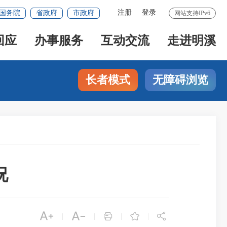
注册
登录
国务院
省政府
市政府
网站支持IPv6
回应
办事服务
互动交流
走进明溪
长者模式
无障碍浏览
况





|
|
|
|