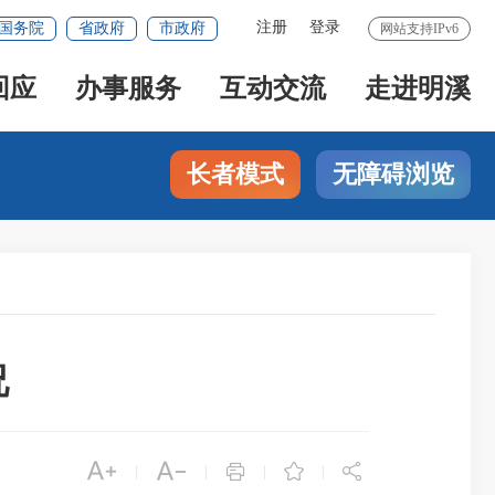
注册
登录
国务院
省政府
市政府
网站支持IPv6
回应
办事服务
互动交流
走进明溪
长者模式
无障碍浏览
况





|
|
|
|