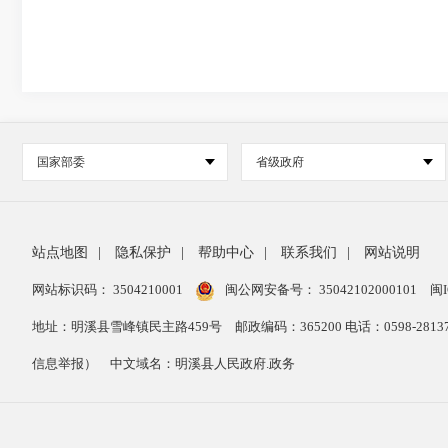
国家部委
省级政府
站点地图
|
隐私保护
|
帮助中心
|
联系我们
|
网站说明
网站标识码： 3504210001
闽公网安备号：
35042102000101
闽I
地址：明溪县雪峰镇民主路459号
邮政编码：365200 电话：0598-28
信息举报）
中文域名：明溪县人民政府.政务