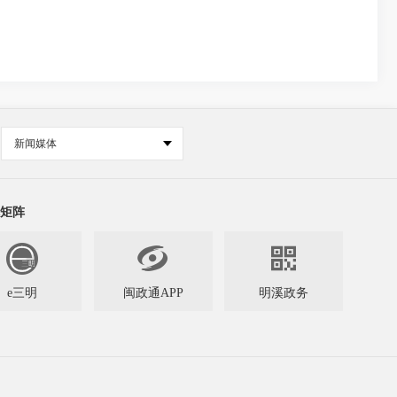
新闻媒体
矩阵


e三明
闽政通APP
明溪政务