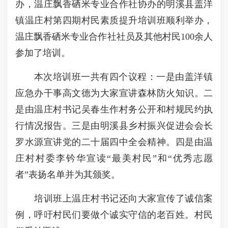
办，温庄飘香硒米专业合作社协办的明溪县盖洋
镇温庄村第四期村民素质提升培训班顺利举办，
温庄飘香硒米专业合作社社员及其他村民100余人
参加了培训。
本次培训班一共有四个议程：‍一是由盖洋镇
应急办干事高文德为大家宣讲森林防火知识。二
是由温庄村书记吴春生作村务公开和村规民约执
行情况报告。三是由明溪县乡村振兴促进会会长
罗水源宣讲党的二十届四中全会精神。四是由温
庄村村委李钤华宣读“最美村民”和“优秀志愿
者”表扬名单并为其颁奖。
培训班上温庄村书记还向大家宣传了诚信案
例，呼吁村民们要做个诚实守信的老百姓。村民