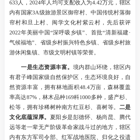
633人，2024年人均可支配收入为4.42万元，辖区
内有国家3A级旅游景区御帘村、中国传统村落御
帘村和旦上村、闽学文化村紫云村，先后获评
2022年美丽中国“深呼吸乡镇”、首批“清新福建·
气候福地”、省级乡村振兴特色乡镇、省级乡村旅
游休闲集镇、市级文明村镇等荣誉。
一是生态资源丰富。
境内群山环绕，辖区内
有君子峰国家级自然保护区，生态环境良好，自
然资源丰富，拥有林地面积48.4万亩，森林覆盖
率高达87%，林木品种169科1000多种，盛产杉、
松等，拥有珍稀树种南方红豆杉、喜树等。
二是
文化底蕴深厚。
夏阳乡是彭德怀、杨尚昆、腾代
远等老一辈无产阶级革命家战斗过的地方，辖区
内有东方军司令部、红军战地医院、归化之役遗