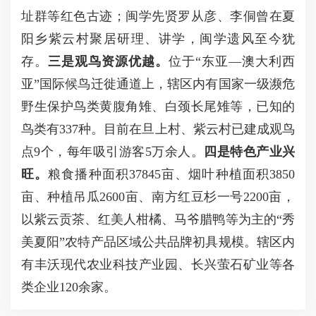
址群等红色古迹；闽学先贤罗从彦、李侗曾在夏
阳乡紫云村聚居研理、讲学，闽学遗风至今犹
存。
三是观鸟资源优越。
位于“东亚—澳大利西
亚”国际候鸟迁徙通道上，辖区内有国家一级濒危
野生保护鸟类黄腹角雉、白颈长尾雉等，已知的
鸟类有337种。目前在旦上村、紫云村已建成观鸟
点9个，每年吸引游客5万余人。
四是特色产业兴
旺。
粮食播种面积37845亩、烟叶种植面积3850
亩、种植吊瓜2600亩、南方红豆杉一号2200亩，
以紫云贡茶、红美人柑橘、马爷腊鸭等为主的“秀
美夏阳”农特产品区域公共品牌初具规模。辖区内
有丰沃现代农业科技产业园、长兴萤石矿业等各
类企业120余家。