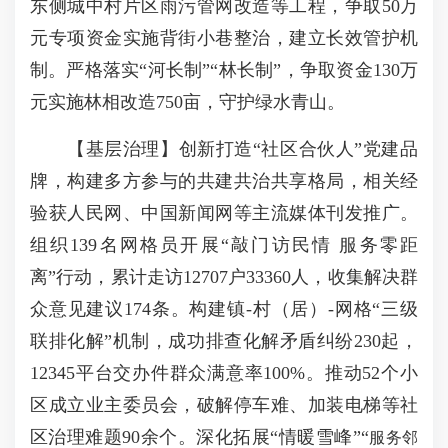
东侧城中村片区雨污管网改造等工程，争取50万
元专项资金实施背街小巷整治，建立长效管护机
制。严格落实“河长制”“林长制”，争取资金130万
元实施林相改造750亩，守护绿水青山。
【基层治理】创新打造“社区合伙人”党建品
牌，构建多方参与的共建共治共享格局，相关经
验获人民网、中国新闻网等主流媒体刊发推广。
组织139名网格员开展“敲门访民情 服务零距
离”行动，累计走访12707户33360人，收集解决群
众意见建议174条。构建镇-村（居）-网格“三级
联排化解”机制，成功排查化解矛盾纠纷230起，
12345平台交办件群众满意率100%。推动52个小
区成立业主委员会，破解停车难、加装电梯等社
区治理难题90余个。深化拓展“情暖雪峰”“
服务邻