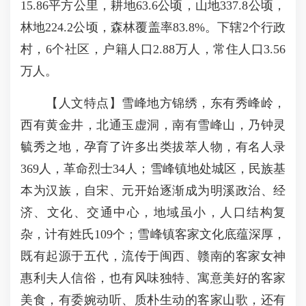
15.86平方公里，耕地63.6公顷，山地337.8公顷，
林地224.2公顷，森林覆盖率83.8%。下辖2个行政
村，6个社区，户籍人口2.88万人，常住人口3.56
万人。
【人文特点】雪峰地方锦绣，东有秀峰岭，
西有黄金井，北通玉虚洞，南有雪峰山，乃钟灵
毓秀之地，孕育了许多出类拔萃人物，有名人录
369人，革命烈士34人；雪峰镇地处城区，民族基
本为汉族，自宋、元开始逐渐成为明溪政治、经
济、文化、交通中心，地域虽小，人口结构复
杂，计有姓氏109个；雪峰镇客家文化底蕴深厚，
既有起源于五代，流传于闽西、赣南的客家女神
惠利夫人信俗，也有风味独特、寓意美好的客家
美食，有委婉动听、质朴生动的客家山歌，还有