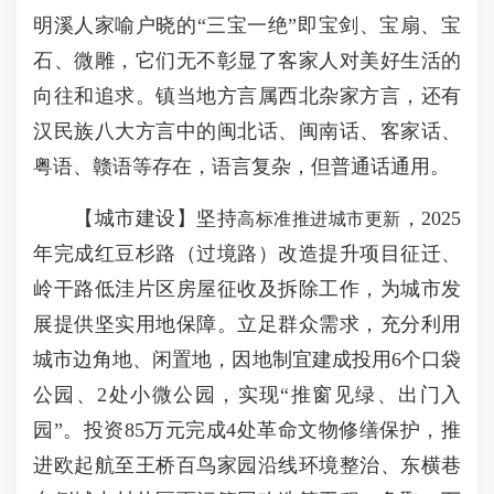
明溪人家喻户晓的“三宝一绝”即宝剑、宝扇、宝
石、微雕，它们无不彰显了客家人对美好生活的
向往和追求。镇当地方言属西北杂家方言，还有
汉民族八大方言中的闽北话、闽南话、客家话、
粤语、赣语等存在，语言复杂，但普通话通用。
【城市建设】坚持
，2025
高标准推进城市更新
年完成红豆杉路（过境路）改造提升项目征迁、
岭干路低洼片区房屋征收及拆除工作，为城市发
展提供坚实用地保障。立足群众需求，充分利用
城市边角地、闲置地，因地制宜建成投用6个口袋
公园、2处小微公园，实现“推窗见绿、出门入
园”。投资85万元完成4处革命文物修缮保护，推
进欧起航至王桥百鸟家园沿线环境整治、东横巷