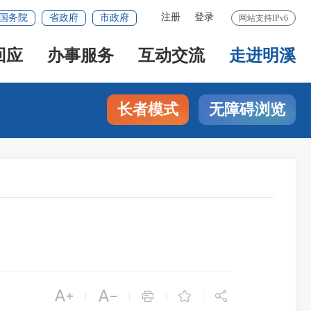
注册
登录
国务院
省政府
市政府
网站支持IPv6
回应
办事服务
互动交流
走进明溪
长者模式
无障碍浏览





|
|
|
|