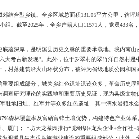
结合型乡镇。全乡区域总面积131.05平方公里，辖坪
小组。截至2025年，全乡户籍人口11571人，党员43
史底蕴深厚，是明溪县历史文脉的重要承载地。境内南山
六大考古新发现”。此外，位于罗翠村的翠竹洋自然村是中
一，村落建筑沿火山环状分布，被评为省级地质公园和国家
的重要组成部分，城关乡红色遗址遗迹众多，革命历史厚
东调查研究理论的实践地和重要历史见证，现为县级文物
军驻地旧址、红军井等众多红色遗址。其中滴水岩赖水
.97%森林覆盖率及富硒富锌土壤优势，构建特色产业体
州、厦门；上坊天龙茶园推行“党组织+龙头企业+合作社+
成为明溪县生态观鸟旅游业建设的重要组成部分；此外，全