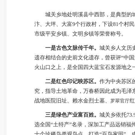
城关乡地处明溪县中西部，是典型的城郊
汴、大坪、大富9个行政村，下设81个村民
市级平安乡镇、文明乡镇等荣誉称号。
一是古色文脉传千年。
城关乡人文历
遗存相结合的史前文化遗存，曾获评“中国
火山口之上，是全国四大蓝宝石发源地之
二是红色印记映苏区。
作为中央苏区
究，指导土地革命，万春桥因此成为毛泽
战地医院旧址、赖水金烈士墓、
红
罗翠官厅
三是绿色产业富百姓。
城关乡依托73
选全国“土特产”名录，深加工产品远销福
十个珍稀鸟类观鸟点，打造“百鸟家园”，