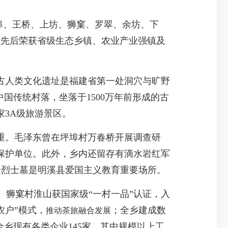
埠、王桥、上坊、狮窠、罗翠、余坊、下
3名，先后荣获省级生态乡镇、农业产业强镇及
古人类文化遗址是福建省第一处洞穴与旷野
国传统村落，坐落于1500万年前形成的古
3A级旅游景区。
重。毛泽东曾在坪埠村万春桥开展调查研
保护单位。此外，乡内还留存有滴水岩红军
金烈士墓是明溪县爱国主义教育重要场所。
系。狮窠村淮山获国家级“一村一品”认证，入
农户”模式，
；全乡建成数
推动茶旅融合发展
乡现有各类企业145家，其中规模以上工