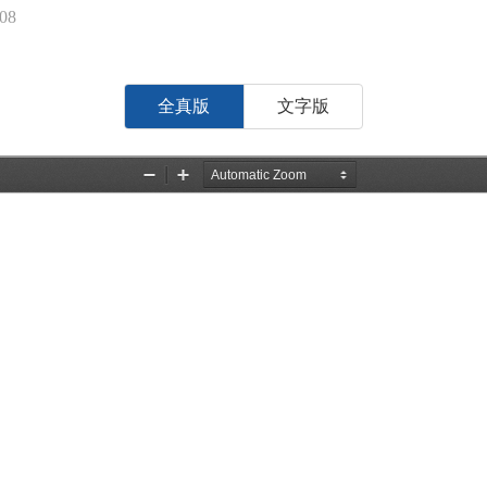
08
全真版
文字版