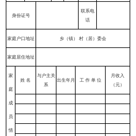
联系电
身份证号
话
家庭户口地址
乡（镇） 村（居）委会
家庭居住地址
家
与户主关
月收入
姓 名
出生年月
工 作 单 位
系
（元）
庭
成
员
情