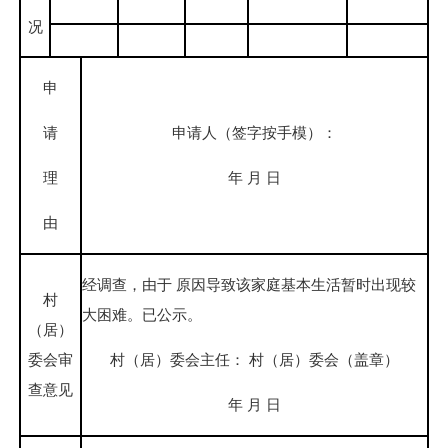
况
申
申请人（签字按手模）：
请
年 月 日
理
由
经调查，由于 原因导致该家庭基本生活暂时出现较
村
大困难。已公示。
（居）
委会审
村（居）委会主任： 村（居）委会（盖章）
查意见
年 月 日