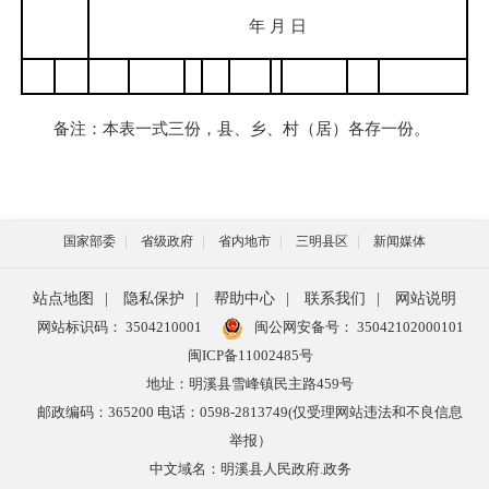
年 月 日
备注：本表一式三份，县、乡、村（居）各存一份。
国家部委
省级政府
省内地市
三明县区
新闻媒体
站点地图
|
隐私保护
|
帮助中心
|
联系我们
|
网站说明
网站标识码： 3504210001
闽公网安备号：
35042102000101
闽ICP备11002485号
地址：明溪县雪峰镇民主路459号
邮政编码：365200 电话：0598-2813749(仅受理网站违法和不良信息
举报）
中文域名：明溪县人民政府.政务