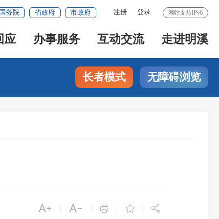
注册
登录
国务院
省政府
市政府
网站支持IPv6
回应
办事服务
互动交流
走进明溪
长者模式
无障碍浏览





|
|
|
|