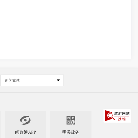
新闻媒体


闽政通APP
明溪政务