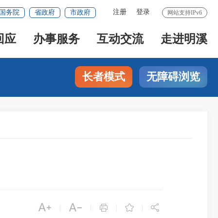
注册
登录
国务院
省政府
市政府
网站支持IPv6
回应
办事服务
互动交流
走进明溪
长者模式
无障碍浏览





|
|
|
|