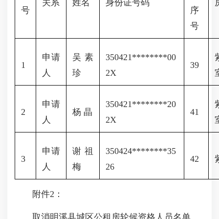
关系
姓名
身份证号码
号
序
号
申请
吴素
350421********00
1
39
人
珍
2X
申请
350421********20
2
杨 晶
41
人
2X
申请
谢祖
350424********35
3
42
人
梅
26
附件2：
取消明溪县城区公租房轮候资格人员名单