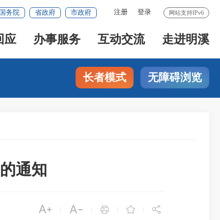
注册
登录
国务院
省政府
市政府
网站支持IPv6
回应
办事服务
互动交流
走进明溪
长者模式
无障碍浏览
查的通知





|
|
|
|