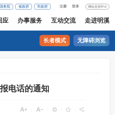
注册
登录
国务院
省政府
市政府
网站支持IPv6
回应
办事服务
互动交流
走进明溪
长者模式
无障碍浏览
举报电话的通知





|
|
|
|