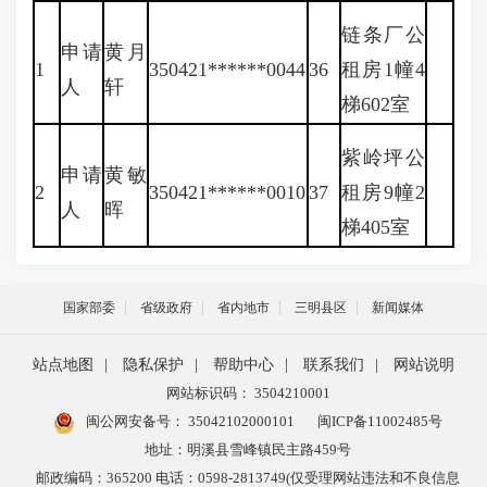
链条厂公
申请
黄月
1
350421******0044
36
租房1幢4
人
轩
梯602室
紫岭坪公
申请
黄敏
2
350421******0010
37
租房9幢2
人
晖
梯405室
国家部委
省级政府
省内地市
三明县区
新闻媒体
站点地图
|
隐私保护
|
帮助中心
|
联系我们
|
网站说明
网站标识码： 3504210001
闽公网安备号：
35042102000101
闽ICP备11002485号
地址：明溪县雪峰镇民主路459号
邮政编码：365200 电话：0598-2813749(仅受理网站违法和不良信息