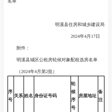
名单
明溪县住房和城乡建设局
2024年4月17日
附件：
明溪县城区公租房轮候对象配租选房名单
（2024年4月第2批）
轮
序
候
备
关系
姓名
身份证号码
房屋地址
号
序
注
号