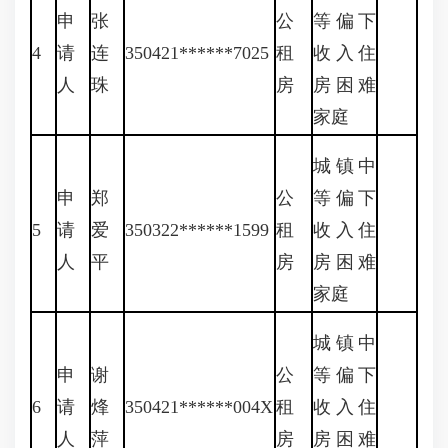
申
张
公
等偏下
4
请
连
350421******7025
租
收入住
人
珠
房
房困难
家庭
城镇中
申
郑
公
等偏下
5
请
爱
350322******1599
租
收入住
人
平
房
房困难
家庭
城镇中
申
谢
公
等偏下
6
请
烽
350421******004X
租
收入住
人
萍
房
房困难