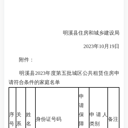
明溪县住房和城乡建设局
2023年10月19日
附件：
明溪县2023年度第五批城区公共租赁住房申
请符合条件的家庭名单
申
请
序
关
姓
保
申请人
身份证号码
备注
号
系
名
障
类别