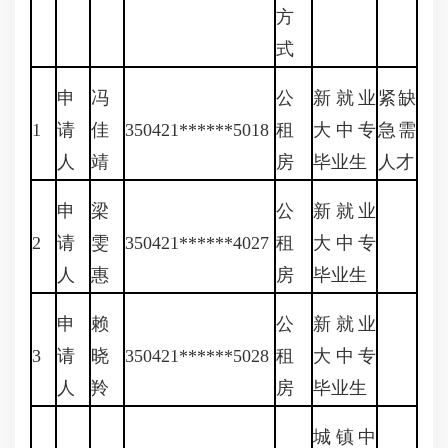
方
式
申
冯
公
新就业
紧缺
1
请
佳
350421******5018
租
大中专
急需
人
靖
房
毕业生
人才
申
梁
公
新就业
2
请
雯
350421******4027
租
大中专
人
惠
房
毕业生
申
赖
公
新就业
3
请
晓
350421******5028
租
大中专
人
羚
房
毕业生
城镇中