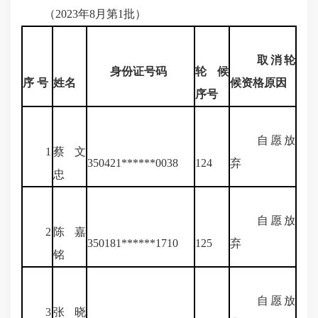
（2023年8月第1批）
取消轮
身份证号码
轮候
序 号
姓名
候资格原因
序号
自愿放
1
蔡文
350421******0038
124
弃
忠
自愿放
2
陈嘉
350181******1710
125
弃
铭
自愿放
3
张晓