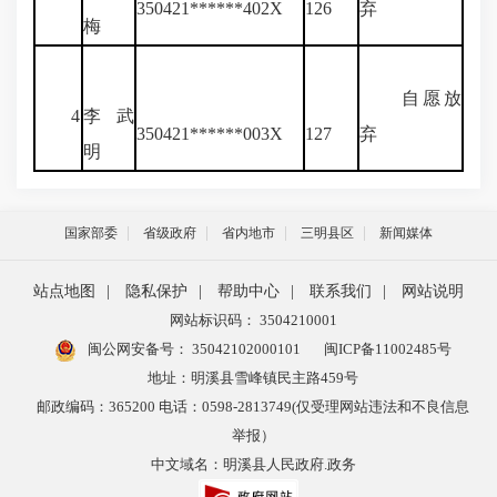
350421******402X
126
弃
梅
自愿放
4
李武
350421******003X
127
弃
明
国家部委
省级政府
省内地市
三明县区
新闻媒体
站点地图
|
隐私保护
|
帮助中心
|
联系我们
|
网站说明
网站标识码： 3504210001
闽公网安备号：
35042102000101
闽ICP备11002485号
地址：明溪县雪峰镇民主路459号
邮政编码：365200 电话：0598-2813749(仅受理网站违法和不良信息
举报）
中文域名：明溪县人民政府.政务