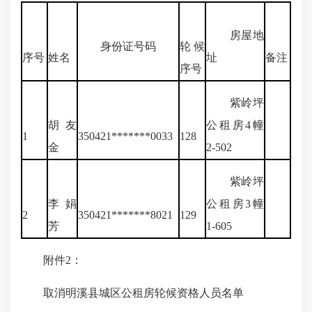
房屋地
身份证号码
轮候
序号
姓名
址
备注
序号
紫岭坪
胡友
公租房4幢
1
350421*******0033
128
金
2-502
紫岭坪
李娟
公租房3幢
2
350421*******8021
129
芳
1-605
附件2：
取消明溪县城区公租房轮候资格人员名单