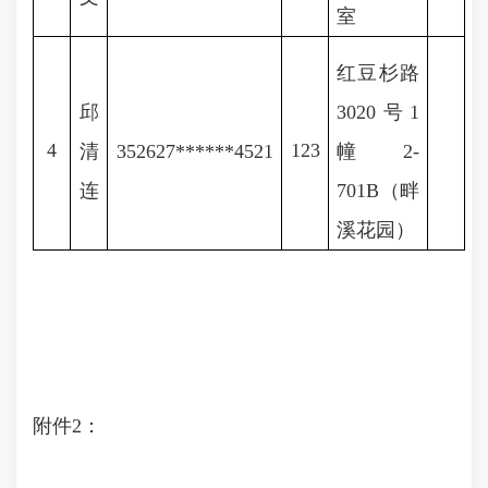
室
红豆杉路
邱
3020号1
4
123
清
352627******4521
幢2-
连
701B（畔
溪花园）
附件2：