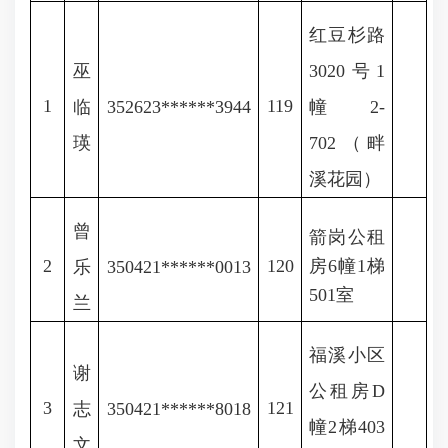
红豆杉路
巫
3020号1
1
119
临
352623******3944
幢2-
瑛
702（畔
溪花园）
曾
箭岗公租
2
120
房6幢1梯
乐
350421******0013
501室
兰
福溪小区
谢
公租房D
3
121
志
350421******8018
幢2梯403
文