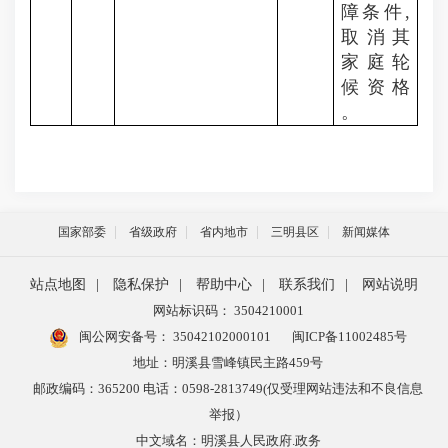
障条件,
取消其
家庭轮
候资格
。
国家部委
省级政府
省内地市
三明县区
新闻媒体
站点地图
|
隐私保护
|
帮助中心
|
联系我们
|
网站说明
网站标识码： 3504210001
闽公网安备号：
35042102000101
闽ICP备11002485号
地址：明溪县雪峰镇民主路459号
邮政编码：365200 电话：0598-2813749(仅受理网站违法和不良信息
举报）
中文域名：明溪县人民政府.政务