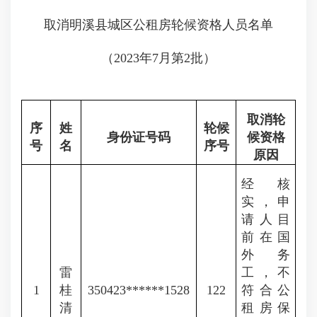
取消明溪县城区公租房轮候资格人员名单
（2023年7月第2批）
取消轮
序
姓
轮候
身份证号码
候资格
号
名
序号
原因
经核
实，申
请人目
前在国
外务
雷
工，不
1
桂
350423******1528
122
符合公
清
租房保