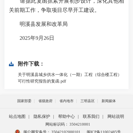
请据此复函抓紧开展初步设计，深化其他相
关前期工作，争取项目尽早开工建设。
明溪县发展和改革局
2025年9月26日
附件下载：
关于明溪县城乡供水一体化（一期）工程（综合楼工程）
可行性研究报告的复函.pdf
国家部委
省级政府
省内地市
三明县区
新闻媒体
站点地图
|
隐私保护
|
帮助中心
|
联系我们
|
网站说明
网站标识码： 3504210001
闽公网安备号：
35042102000101
闽ICP备11002485号