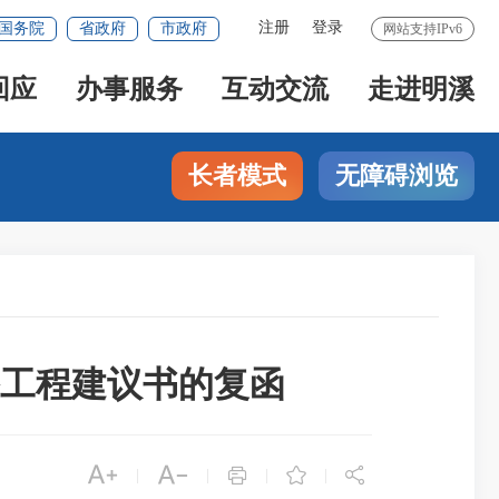
注册
登录
国务院
省政府
市政府
网站支持IPv6
回应
办事服务
互动交流
走进明溪
长者模式
无障碍浏览
工程建议书的复函





|
|
|
|