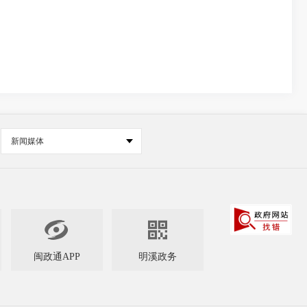
新闻媒体


闽政通APP
明溪政务