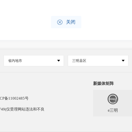

关闭
省内地市
三明县区
新媒体矩阵
CP备11002485号
13749(仅受理网站违法和不良
e三明