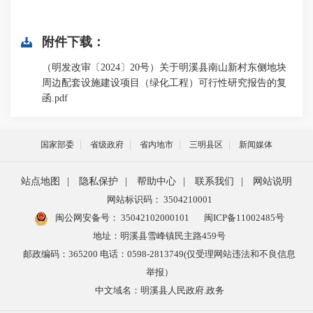
附件下载：
（明发改审〔2024〕20号）关于明溪县南山新村东侧地块
周边配套设施建设项目（绿化工程）可行性研究报告的复
函.pdf
国家部委
省级政府
省内地市
三明县区
新闻媒体
站点地图
|
隐私保护
|
帮助中心
|
联系我们
|
网站说明
网站标识码： 3504210001
闽公网安备号：
35042102000101
闽ICP备11002485号
地址：明溪县雪峰镇民主路459号
邮政编码：365200 电话：0598-2813749(仅受理网站违法和不良信息
举报）
中文域名：明溪县人民政府.政务