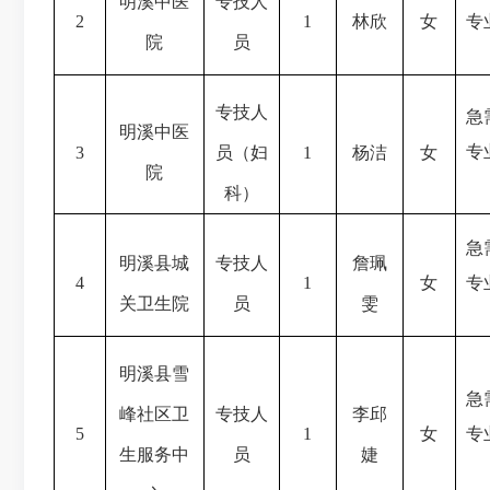
明溪中医
专技人
2
1
林欣
女
专
院
员
专技人
急
明溪中医
专
3
员（妇
1
杨洁
女
院
科）
急
明溪县城
专技人
詹珮
4
1
女
专
关卫生院
员
雯
明溪县雪
急
峰社区卫
专技人
李邱
5
1
女
专
生服务中
员
婕