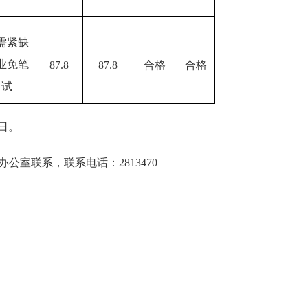
需紧缺
业免笔
87.8
87.8
合格
合格
试
8日。
办公室联系，联系电话：
2813470