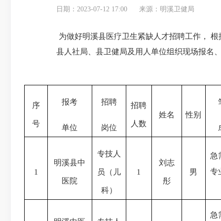
日期：2023-07-12 17:00
来源：明溪卫健局
为做好明溪县医疗卫生紧缺人才招聘工作，
根
县人社局、县卫健局及用人单位组织现场报名
报考
招聘
序
招聘
姓名
性别
号
人数
单位
岗位
专技人
急
明溪县中
刘志
专
1
员（儿
1
男
医院
彤
科）
急