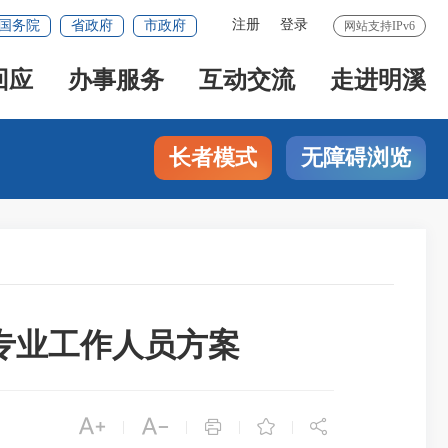
注册
登录
国务院
省政府
市政府
网站支持IPv6
回应
办事服务
互动交流
走进明溪
长者模式
无障碍浏览
专业工作人员方案





|
|
|
|