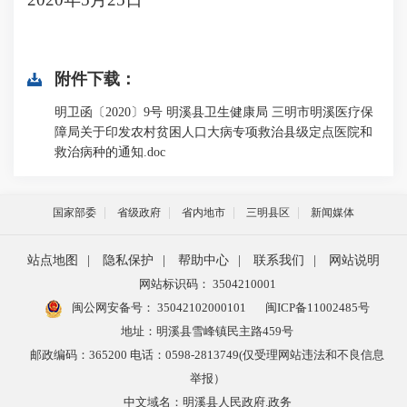
附件下载：
明卫函〔2020〕9号 明溪县卫生健康局 三明市明溪医疗保
障局关于印发农村贫困人口大病专项救治县级定点医院和
救治病种的通知.doc
国家部委
省级政府
省内地市
三明县区
新闻媒体
站点地图
|
隐私保护
|
帮助中心
|
联系我们
|
网站说明
网站标识码： 3504210001
闽公网安备号：
35042102000101
闽ICP备11002485号
地址：明溪县雪峰镇民主路459号
邮政编码：365200 电话：0598-2813749(仅受理网站违法和不良信息
举报）
中文域名：明溪县人民政府.政务