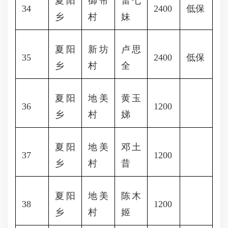
夏阳
御帘
雷七
34
2400
低保
乡
村
妹
夏阳
新坊
卢思
35
2400
低保
乡
村
全
夏阳
地美
黄玉
36
1200
乡
村
娣
夏阳
地美
邓土
37
1200
乡
村
昔
夏阳
地美
陈木
38
1200
乡
村
姬