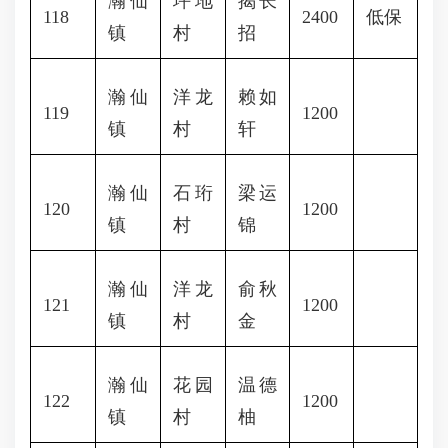
瀚仙
坪地
揭长
118
2400
低保
镇
村
招
瀚仙
洋龙
赖如
119
1200
镇
村
轩
瀚仙
石珩
梁运
120
1200
镇
村
锦
瀚仙
洋龙
俞秋
121
1200
镇
村
金
瀚仙
花园
温德
122
1200
镇
村
柚