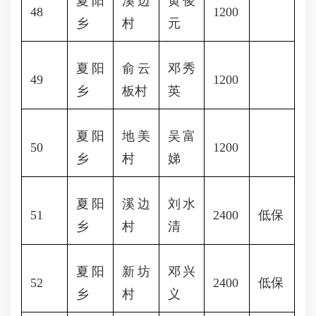
夏阳
溪边
黄俊
48
1200
乡
村
元
夏阳
俞云
邓秀
49
1200
乡
板村
英
夏阳
地美
吴富
50
1200
乡
村
娣
夏阳
溪边
刘水
51
2400
低保
乡
村
清
夏阳
新坊
邓兴
52
2400
低保
乡
村
义