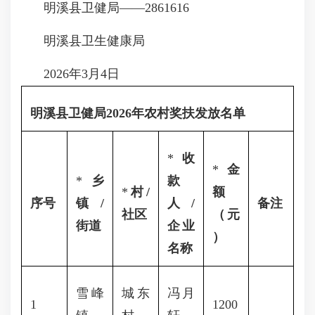
明溪县卫健局——2861616
明溪县卫生健康局
2026年3月4日
明溪县卫健局2026年农村奖扶发放名单
*
收
*
金
*
乡
款
*
村/
额
序号
镇/
人/
备注
社区
（元
街道
企业
）
名称
雪峰
城东
冯月
1
1200