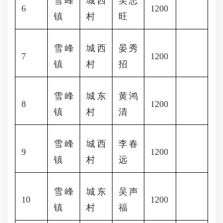
雪峰
城西
吴忠
6
1200
镇
村
旺
雪峰
城西
晏秀
7
1200
镇
村
招
雪峰
城东
黄鸿
8
1200
镇
村
清
雪峰
城西
李春
9
1200
镇
村
远
雪峰
城东
吴声
10
1200
镇
村
福