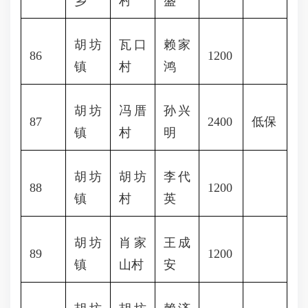
乡
村
盛
胡坊
瓦口
赖家
86
1200
镇
村
鸿
胡坊
冯厝
孙兴
87
2400
低保
镇
村
明
胡坊
胡坊
李代
88
1200
镇
村
英
胡坊
肖家
王成
89
1200
镇
山村
安