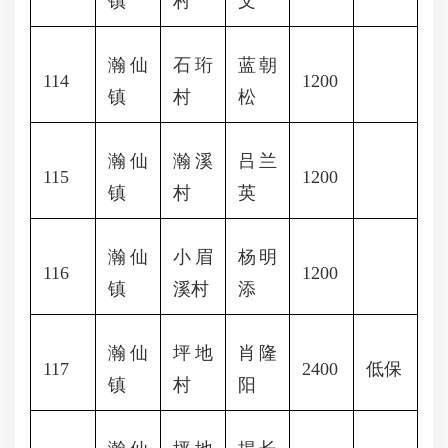
镇
村
文
瀚仙
石珩
蓝朝
114
1200
镇
村
松
瀚仙
瀚溪
吕兰
115
1200
镇
村
英
瀚仙
小眉
杨明
116
1200
镇
溪村
添
瀚仙
坪地
肖隆
117
2400
低保
镇
村
阳