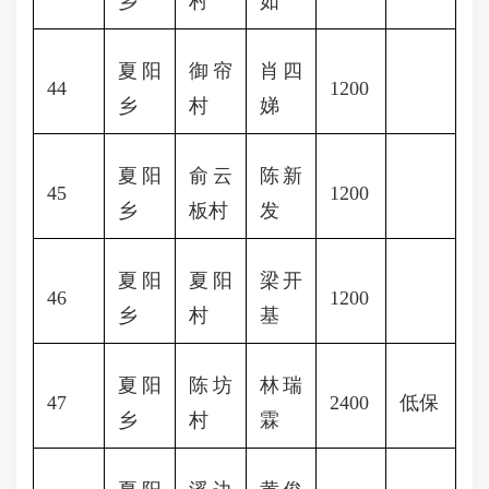
乡
村
如
夏阳
御帘
肖四
44
1200
乡
村
娣
夏阳
俞云
陈新
45
1200
乡
板村
发
夏阳
夏阳
梁开
46
1200
乡
村
基
夏阳
陈坊
林瑞
47
2400
低保
乡
村
霖