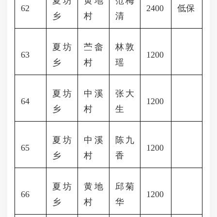
夏坊
黄地
范梅
62
2400
低保
乡
村
清
夏坊
苎畲
林敦
63
1200
乡
村
瑶
夏坊
中溪
张大
64
1200
乡
村
生
夏坊
中溪
陈九
65
1200
乡
村
香
夏坊
黄地
邱菊
66
1200
乡
村
华