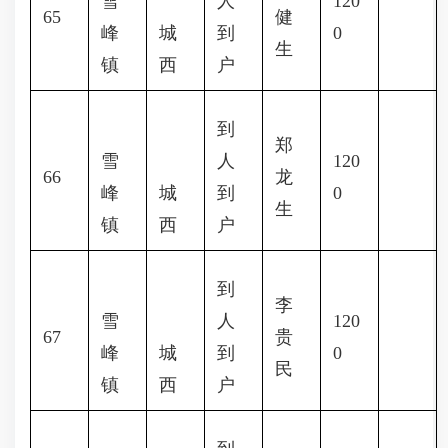
雪
人
120
65
健
峰
城
到
0
生
镇
西
户
到
郑
雪
人
120
66
龙
峰
城
到
0
生
镇
西
户
到
李
雪
人
120
67
贵
峰
城
到
0
民
镇
西
户