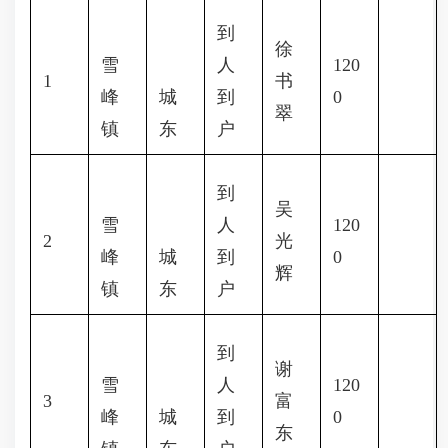
到
徐
雪
人
120
1
书
峰
城
到
0
翠
镇
东
户
到
吴
雪
人
120
2
光
峰
城
到
0
辉
镇
东
户
到
谢
雪
人
120
3
富
峰
城
到
0
东