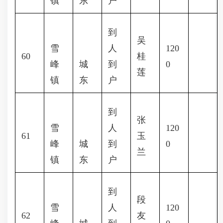
镇
东
户
到
吴
雪
人
120
60
桂
峰
城
到
0
莲
镇
东
户
到
张
雪
人
120
61
玉
峰
城
到
0
兰
镇
东
户
到
段
雪
人
120
62
友