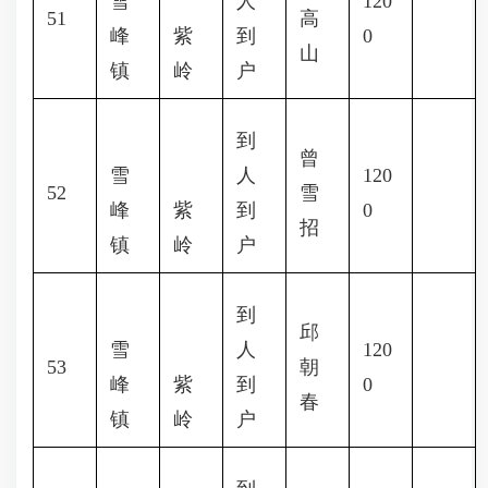
雪
人
120
51
高
峰
紫
到
0
山
镇
岭
户
到
曾
雪
人
120
52
雪
峰
紫
到
0
招
镇
岭
户
到
邱
雪
人
120
53
朝
峰
紫
到
0
春
镇
岭
户