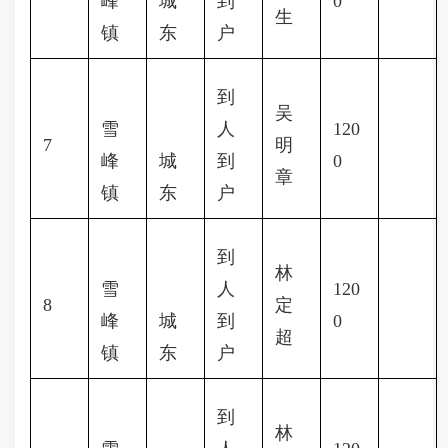
峰
城
到
0
生
镇
东
户
到
吴
雪
人
120
7
明
峰
城
到
0
章
镇
东
户
到
林
雪
人
120
8
定
峰
城
到
0
超
镇
东
户
到
林