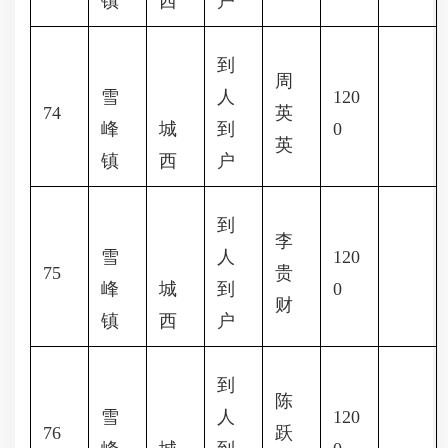
镇
西
户
到
周
雪
人
120
74
英
峰
城
到
0
英
镇
西
户
到
李
雪
人
120
75
贵
峰
城
到
0
财
镇
西
户
到
陈
雪
人
120
76
跃