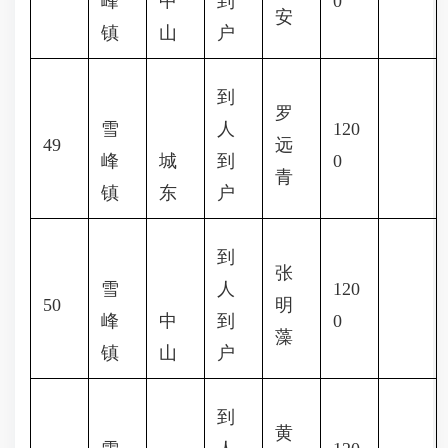
峰
中
到
0
安
镇
山
户
到
罗
雪
人
120
49
远
峰
城
到
0
青
镇
东
户
到
张
雪
人
120
50
明
峰
中
到
0
藻
镇
山
户
到
黄