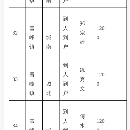
镇
南
户
到
郑
雪
人
120
32
宗
峰
城
到
0
雄
镇
南
户
到
练
雪
人
120
33
秀
峰
城
到
0
文
镇
北
户
到
傅
雪
人
120
34
水