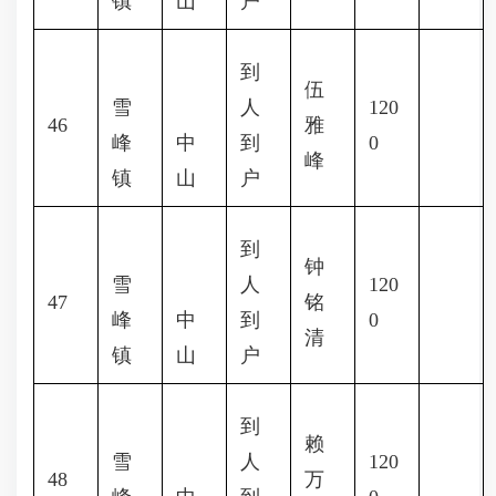
镇
山
户
到
伍
雪
人
120
46
雅
峰
中
到
0
峰
镇
山
户
到
钟
雪
人
120
47
铭
峰
中
到
0
清
镇
山
户
到
赖
雪
人
120
48
万