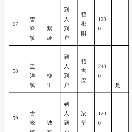
到
赖
雪
人
120
57
彬
峰
紫
到
0
阳
镇
岭
户
到
赖
盖
人
240
58
吉
洋
柳
到
0
应
镇
里
户
是
到
雪
人
梁
120
59
峰
城
到
坚
0