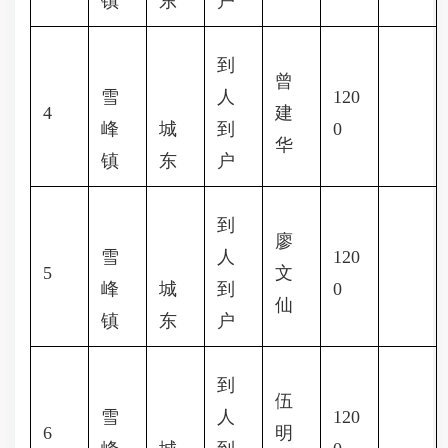
镇
东
户
到
曾
雪
人
120
4
建
峰
城
到
0
华
镇
东
户
到
廖
雪
人
120
5
文
峰
城
到
0
仙
镇
东
户
到
伍
雪
人
120
6
明