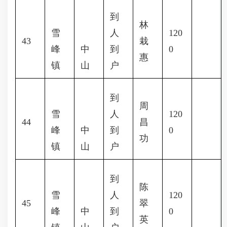
到
林
雪
人
120
43
栽
峰
中
到
0
惠
镇
山
户
到
周
雪
人
120
44
昌
峰
中
到
0
功
镇
山
户
到
陈
雪
人
120
45
翠
峰
中
到
0
英