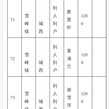
到
蔡
雪
人
120
71
爱
峰
城
到
0
轩
镇
西
户
到
童
雪
人
120
72
满
峰
城
到
0
兰
镇
西
户
到
谢
雪
人
120
73
雪
峰
城
到
0
萍