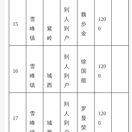
到
魏
雪
人
120
15
步
峰
紫
到
0
金
镇
岭
户
到
徐
雪
人
120
16
国
峰
城
到
0
能
镇
西
户
到
罗
雪
人
120
17
显
峰
城
到
0
荣