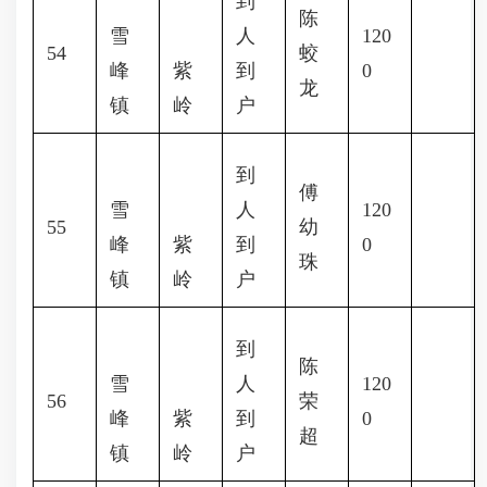
到
陈
雪
人
120
54
蛟
峰
紫
到
0
龙
镇
岭
户
到
傅
雪
人
120
55
幼
峰
紫
到
0
珠
镇
岭
户
到
陈
雪
人
120
56
荣
峰
紫
到
0
超
镇
岭
户