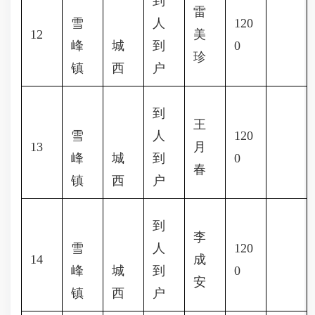
到
雷
雪
人
120
12
美
峰
城
到
0
珍
镇
西
户
到
王
雪
人
120
13
月
峰
城
到
0
春
镇
西
户
到
李
雪
人
120
14
成
峰
城
到
0
安
镇
西
户