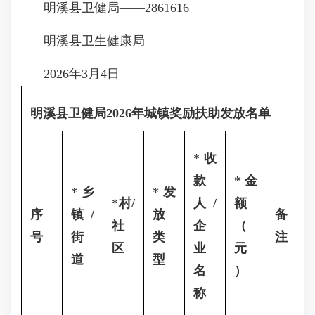
明溪县卫健局——2861616
明溪县卫生健康局
2026年3月4日
明溪县卫健局2026年城镇奖励扶助发放名单
*
收
款
*
金
*
乡
*
发
*
村/
人/
额
序
镇/
放
备
社
企
（
号
街
类
注
区
业
元
道
型
名
）
称