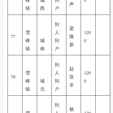
峰
城
到
0
声
镇
西
户
到
梁
雪
人
120
77
隆
峰
城
到
0
新
镇
南
户
到
赵
雪
人
120
78
亚
峰
城
到
0
非
镇
北
户
到
杨