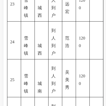
雪
人
120
23
远
峰
城
到
0
宏
镇
西
户
到
雪
人
范
120
24
峰
城
到
浩
0
镇
西
户
到
吴
雪
人
120
25
美
峰
城
到
0
秀
镇
南
户