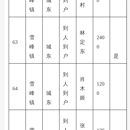
峰
城
到
0
村
镇
东
户
到
林
雪
人
240
63
定
峰
城
到
0
东
镇
东
户
是
到
肖
雪
人
120
64
木
峰
城
到
0
姬
镇
东
户
到
张