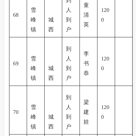
到
童
雪
人
120
68
清
峰
城
到
0
英
镇
西
户
到
李
雪
人
120
69
书
峰
城
到
0
恭
镇
西
户
到
梁
雪
人
120
70
建
峰
城
到
0
娃
镇
西
户