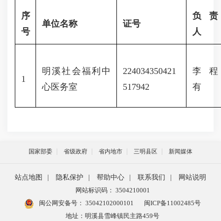
序
负责
单位名称
证
号
号
人
明溪社会福利中
224034350421
李程
1
心医务室
517942
有
国家部委
省级政府
省内地市
三明县区
新闻媒体
站点地图
|
隐私保护
|
帮助中心
|
联系我们
|
网站说明
网站标识码： 3504210001
闽公网安备号：
35042102000101
闽ICP备11002485号
地址：明溪县雪峰镇民主路459号