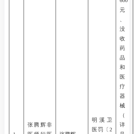
600
元
、
没
收
药
品
和
医
疗
器
械
（
明溪卫
张腾辉非
详
医罚〔2