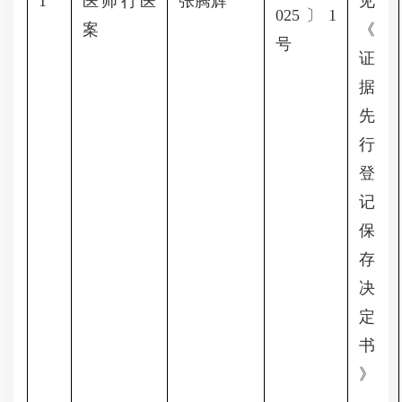
1
医师行医
张腾辉
见
025〕1
案
《
号
证
据
先
行
登
记
保
存
决
定
书
》