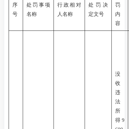
序
处罚事项
行政相对
处罚决
罚
号
名称
人名称
定文号
内
容
没
收
违
法
所
得9