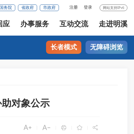
注册
登录
国务院
省政府
市政府
网站支持IPv6
回应
办事服务
互动交流
走进明溪
长者模式
无障碍浏览
补助对象公示





|
|
|
|