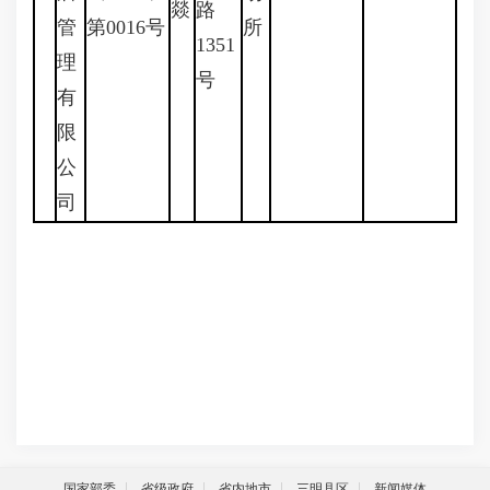
燚
路
管
第0016号
所
1351
理
号
有
限
公
司
国家部委
省级政府
省内地市
三明县区
新闻媒体