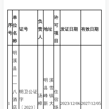
单
许
负
序
位
可
证
号
责
地址
发证
日期
有效日期
号
名
项
人
称
目
明
溪
县
一
明溪
一
县雪
八
明卫公证
住
汤
峰镇
酒
字
宿
1
樟
新大
2023/12/06
2027/12/05
店
〔2023〕
场