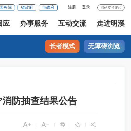
注册
登录
国务院
省政府
市政府
网站支持IPv6
回应
办事服务
互动交流
走进明溪
长者模式
无障碍浏览
公开”消防抽查结果公告





|
|
|
|