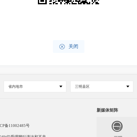

关闭
省内地市
三明县区
新媒体矩阵
CP备11002485号
13749(仅受理网站违法和不良