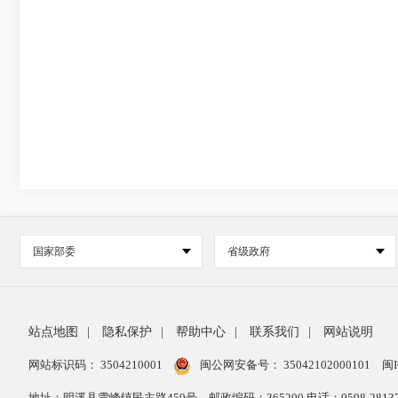
国家部委
省级政府
站点地图
|
隐私保护
|
帮助中心
|
联系我们
|
网站说明
网站标识码： 3504210001
闽公网安备号：
35042102000101
闽I
地址：明溪县雪峰镇民主路459号
邮政编码：365200 电话：0598-28