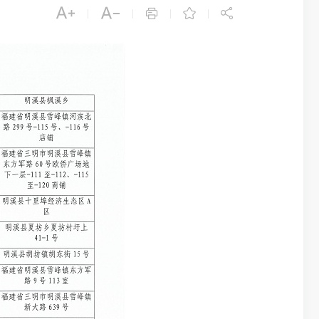





|
|
|
|