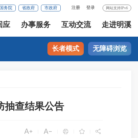
注册
登录
国务院
省政府
市政府
网站支持IPv6
回应
办事服务
互动交流
走进明溪
长者模式
无障碍浏览
消防抽查结果公告





|
|
|
|