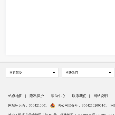
国家部委
省级政府
站点地图
|
隐私保护
|
帮助中心
|
联系我们
|
网站说明
网站标识码： 3504210001
闽公网安备号：
35042102000101
闽I
地址：明溪县雪峰镇民主路459号
邮政编码：365200 电话：0598-28