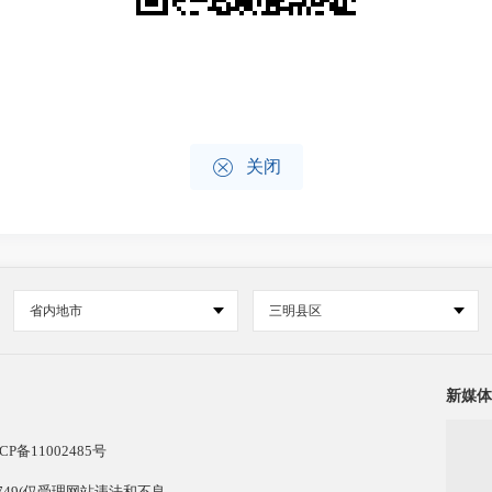

关闭
省内地市
三明县区
新媒体
CP备11002485号
13749(仅受理网站违法和不良