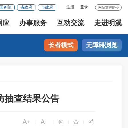
注册
登录
国务院
省政府
市政府
网站支持IPv6
回应
办事服务
互动交流
走进明溪
长者模式
无障碍浏览
消防抽查结果公告





|
|
|
|