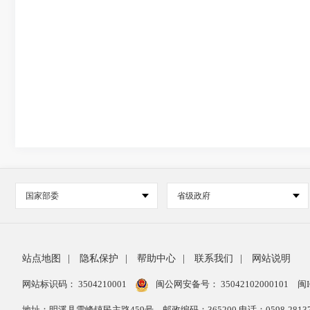
国家部委
省级政府
站点地图
|
隐私保护
|
帮助中心
|
联系我们
|
网站说明
网站标识码： 3504210001
闽公网安备号：
35042102000101
闽I
地址：明溪县雪峰镇民主路459号
邮政编码：365200 电话：0598-28