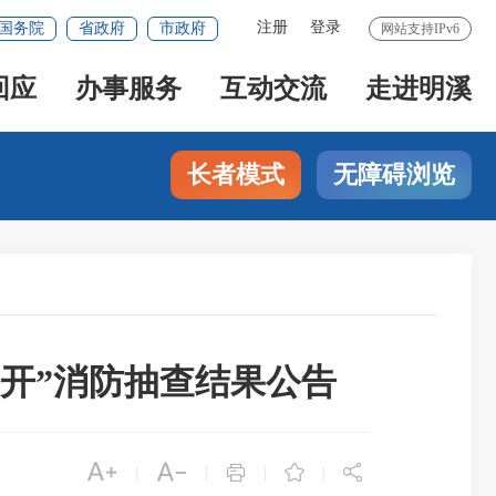
注册
登录
国务院
省政府
市政府
网站支持IPv6
回应
办事服务
互动交流
走进明溪
长者模式
无障碍浏览
一公开”消防抽查结果公告





|
|
|
|