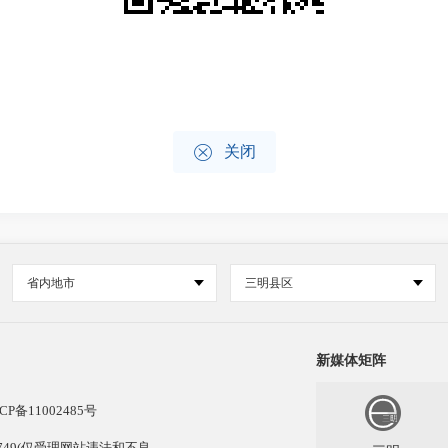

关闭
省内地市
三明县区
新媒体矩阵
CP备11002485号
13749(仅受理网站违法和不良