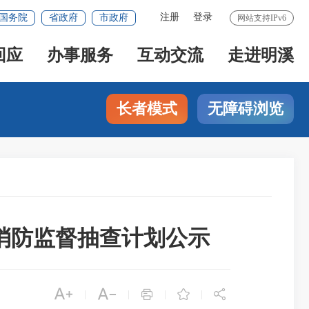
注册
登录
国务院
省政府
市政府
网站支持IPv6
回应
办事服务
互动交流
走进明溪
长者模式
无障碍浏览
”消防监督抽查计划公示





|
|
|
|