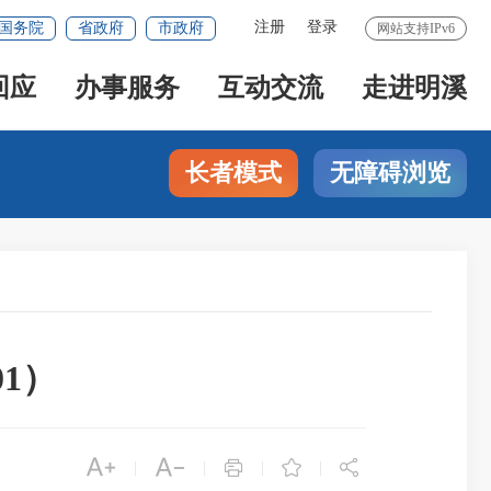
注册
登录
国务院
省政府
市政府
网站支持IPv6
回应
办事服务
互动交流
走进明溪
长者模式
无障碍浏览
1）





|
|
|
|