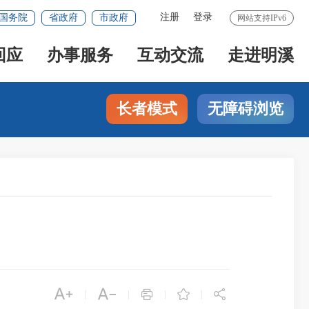
注册
登录
国务院
省政府
市政府
网站支持IPv6
回应
办事服务
互动交流
走进明溪
长者模式
无障碍浏览





|
|
|
|