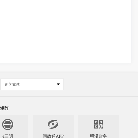
新闻媒体
矩阵


e三明
闽政通APP
明溪政务