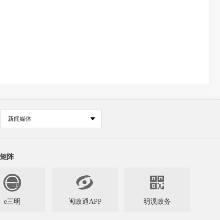
新闻媒体
矩阵


e三明
闽政通APP
明溪政务