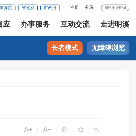
注册
登录
国务院
省政府
市政府
网站支持IPv6
回应
办事服务
互动交流
走进明溪
长者模式
无障碍浏览





|
|
|
|